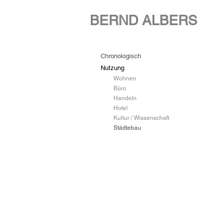
BERND ALBERS
Schöneb
Chronologisch
Kreuz
Nutzung
Berlin
Wohnen
Büro
Handeln
Hotel
La
Kultur / Wissenschaft
Diagonal
Städtebau
Barcelon