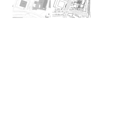
Wettbewerb 1998
<< zurück
Das Projekt schlägt als langfristige Konzeption
vor, eine neue baulich-räumliche Textur aus 5-
geschossigen städtischen Häusern zwischen
den Großbauten der Kultur zu entwickeln.
In der Summe führt das Projekt schrittweise
von einer landschaftlichen Stadt zu einer
StadtLandschaft und befreit die Bauten so aus
ihrer diffusen Beziehungslosigkeit.
Die Einbringung zusätzlicher Nutzungen, von
Geschäften, Wohnungen, Gastronomie und
einem Hotel steigern die städtischen Qualitäten
des Ortes.
Ort:
Kulturforum
10785 Berlin
Auslober:
Senatsverwaltung für Stadtentwicklung,
Umweltschutz und Technologie, Berlin