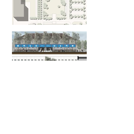
Wettbewerb 2010
Ort:
Pappelallee
14476 Potsdam
Auslober:
Fachhochschule Potsdam