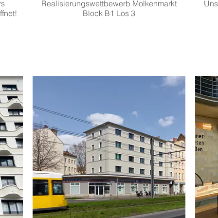
rs
Realisierungswettbewerb Molkenmarkt
Unse
fnet!
Block B1 Los 3